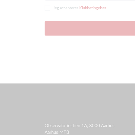
Jeg accepterer
Klubbetingelser
Observatoriestien 1A, 8000 Aarhus
Aarhus MTB