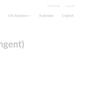
Tilmelding
Log på
m
Om klubben
Kalender
English
ngent)