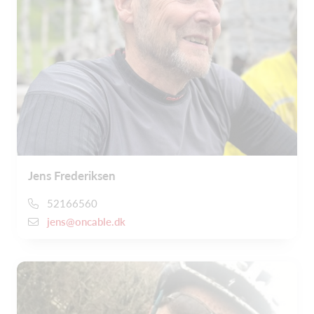
Jens Frederiksen
52166560
jens@oncable.dk