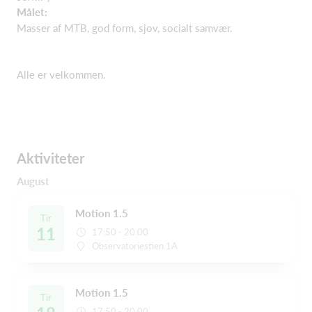
Målet:
Masser af MTB, god form, sjov, socialt samvær.
Alle er velkommen.
Aktiviteter
August
Motion 1.5
Tir
11
17:50 - 20:00
Observatoriestien 1A
Motion 1.5
Tir
17:50 - 20:00