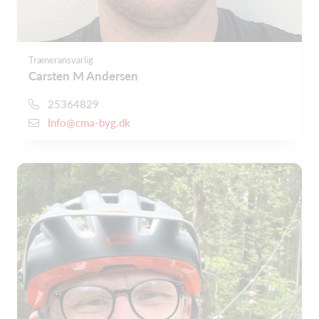
Træneransvarlig
Carsten M Andersen
25364829
Info@cma-byg.dk