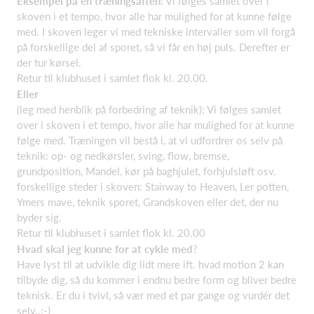
Eksempel på en træningsaften
: Vi følges samlet over i
skoven i et tempo, hvor alle har mulighed for at kunne følge
med. I skoven leger vi med tekniske intervaller som vil forgå
på forskellige del af sporet, så vi får en høj puls. Derefter er
der tur kørsel.
Retur til klubhuset i samlet flok kl. 20.00.
Eller
(leg med henblik på forbedring af teknik): Vi følges samlet
over i skoven i et tempo, hvor alle har mulighed for at kunne
følge med. Træningen vil bestå i, at vi udfordrer os selv på
teknik: op- og nedkørsler, sving, flow, bremse,
grundposition, Mandel, kør på baghjulet, forhjulsløft osv.
forskellige steder i skoven: Stairway to Heaven, Ler potten,
Ymers mave, teknik sporet, Grandskoven eller det, der nu
byder sig.
Retur til klubhuset i samlet flok kl. 20.00
Hvad skal jeg kunne for at cykle med
?
Have lyst til at udvikle dig lidt mere ift. hvad motion 2 kan
tilbyde dig, så du kommer i endnu bedre form og bliver bedre
teknisk. Er du i tvivl, så vær med et par gange og vurdér det
selv..:-)